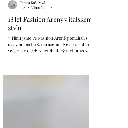
Tereza Káčerová
3. 2.
Minut čtení: 2
18 let Fashion Areny v italském
stylu
V říjnu jsme ve Fashion Areně pomáhali s
oslavou jejich 18. narozenin. Nešlo o jeden
večer, ale o celý víkend, který měl fungovat
pro širokou veřejnost a zároveň jasně
komunikovat, že se slaví. Tématem byla
Itálie.