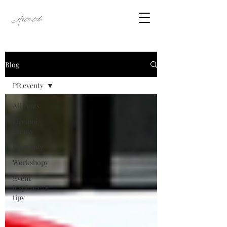
Blog
PR eventy
All Posts
Firemní
eventy
PR eventy
Workshopy
Event
inspirace &
tipy