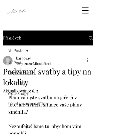
Příspěvek
All Posts
barborav
All Posts
18. 5. 2020
Minut čtení: 1
Podzimní svatby a tipy na
Firemní eventy
lokality
PR eventy
Aktualizováno:
6. 2.
Workshopy
Plánovali jste svatbu na jaře či v 
Event inspirace & tipy
létě, ale nynější situace vaše plány 
změnila?
Nezoufejte! Jsme tu, abychom vám 
pomohli!