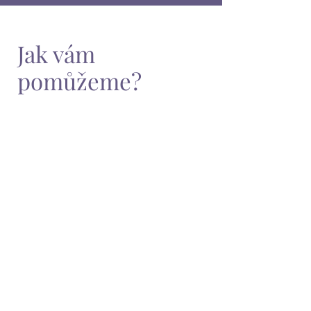
Jak vám
pomůžeme?
ORGANIZACE A
KOORDINACE
Od plánování až po realizaci,
včetně koordinace dodavatelů.
VÝBĚR LOKACE A
DODAVATELŮ
Najdeme ideální prostor a zajistíme
vše
od cateringu po techniku.