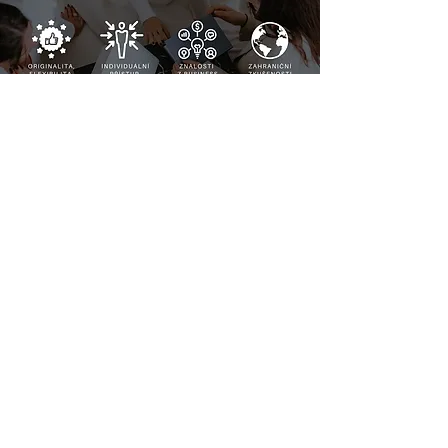
Ozvěte se nám
Jméno
*
Příjmení
*
Email
*