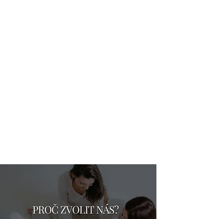
PROGRAM A DEKORACE
Navrhneme atraktivní program na míru
a vytvoříme jedinečnou atmosféru.
PORADENSTVÍ A
KREATIVNÍ NÁPADY
Pomůžeme vám naplánovat akci tak,
aby byla nezapomenutelná.