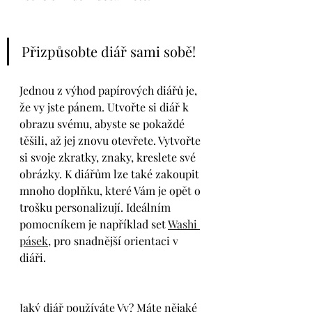
Přizpůsobte diář sami sobě!
Jednou z výhod papírových diářů je, 
že vy jste pánem. Utvořte si diář k 
obrazu svému, abyste se pokaždé 
těšili, až jej znovu otevřete. Vytvořte 
si svoje zkratky, znaky, kreslete své 
obrázky. K diářům lze také zakoupit 
mnoho doplňku, které Vám je opět o 
trošku personalizují. Ideálním 
pomocníkem je například set 
Washi 
pásek
, pro snadnější orientaci v 
diáři. 
Jaký diář používáte Vy? Máte nějaké 