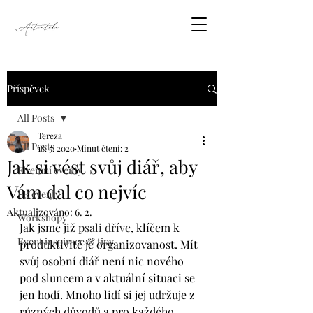
Příspěvek
All Posts
Tereza
All Posts
18. 5. 2020
Minut čtení: 2
Jak si vést svůj diář, aby
Firemní eventy
Vám dal co nejvíc
PR eventy
Aktualizováno:
6. 2.
Workshopy
Jak jsme již
 psali dříve
, klíčem k 
Event inspirace & tipy
produktivitě je organizovanost. Mít 
svůj osobní diář není nic nového 
pod sluncem a v aktuální situaci se 
jen hodí. Mnoho lidí si jej udržuje z 
různých důvodů a pro každého 