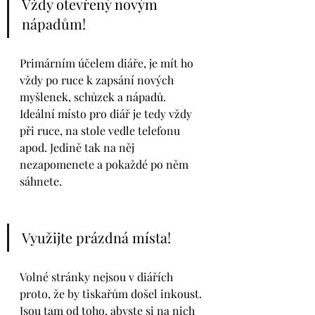
Vždy otevřený novým 
nápadům!
Primárním účelem diáře, je mít ho 
vždy po ruce k zapsání nových 
myšlenek, schůzek a nápadů. 
Ideální místo pro diář je tedy vždy 
při ruce, na stole vedle telefonu 
apod. Jedině tak na něj 
nezapomenete a pokaždé po něm 
sáhnete. 
Využijte prázdná místa!
Volné stránky nejsou v diářích 
proto, že by tiskařům došel inkoust. 
Jsou tam od toho, abyste si na nich 