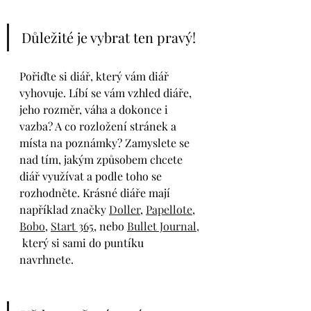
Důležité je vybrat ten pravý!
Pořiďte si diář, který vám diář 
vyhovuje. Líbí se vám vzhled diáře, 
jeho rozměr, váha a dokonce i 
vazba? A co rozložení stránek a 
místa na poznámky? Zamyslete se 
nad tím, jakým způsobem chcete 
diář využívat a podle toho se 
rozhodněte. Krásné diáře mají 
například značky 
Doller
, 
Papellote
, 
Bobo
, 
Start 365
, nebo 
Bullet Journal,
 který si sami do puntíku 
navrhnete. 