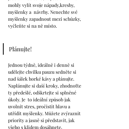
mohly vylít svoje nápady,kresby, 
myšlenky a  návrhy. Nenechte své 
myšlenky zapadnout mezi schůzky, 
vyčleňte si na ně místo. 
Plánujte!
Jednou týdně, ideálně i denně si 
udělejte chvilku pauzu sedněte si 
nad šálek horké kávy a plánujte. 
Naplánujte si daší kroky, zhodnoťte 
ty předešlé, odškrtejte si splněné 
úkoly. Je  to ideální způsob jak 
uvolnit stres, pročistit hlavu a 
utřídit myšlenky. Můžete zvýraznit 
priority a jasně si představit, jak 
všeho s klidem dosáhnete.