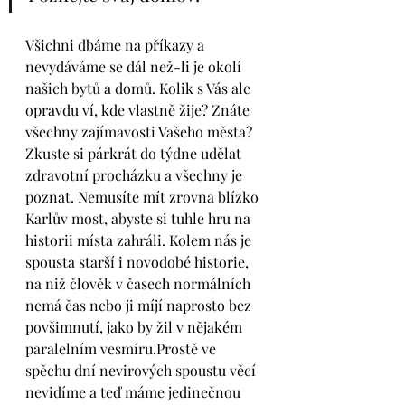
Všichni dbáme na příkazy a 
nevydáváme se dál než-li je okolí 
našich bytů a domů. Kolik s Vás ale 
opravdu ví, kde vlastně žije? Znáte 
všechny zajímavosti Vašeho města? 
Zkuste si párkrát do týdne udělat 
zdravotní procházku a všechny je 
poznat. Nemusíte mít zrovna blízko 
Karlův most, abyste si tuhle hru na 
historii místa zahráli. Kolem nás je 
spousta starší i novodobé historie, 
na niž člověk v časech normálních 
nemá čas nebo ji míjí naprosto bez 
povšimnutí, jako by žil v nějakém 
paralelním vesmíru.Prostě ve 
spěchu dní nevirových spoustu věcí 
nevidíme a teď máme jedinečnou 