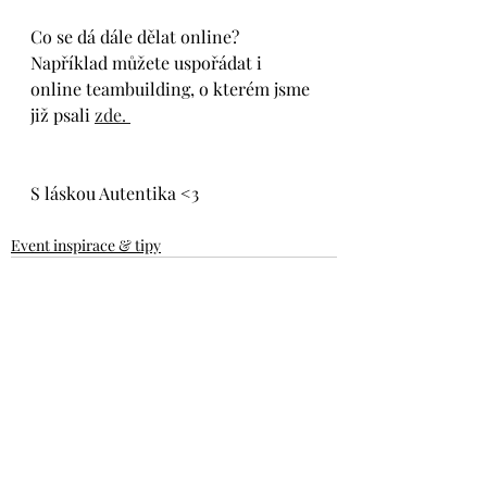
Co se dá dále dělat online? 
Například můžete uspořádat i 
online teambuilding, o kterém jsme 
již psali 
zde. 
S láskou Autentika <3
Event inspirace & tipy
Nejnovější příspěvky
Zobrazit vše