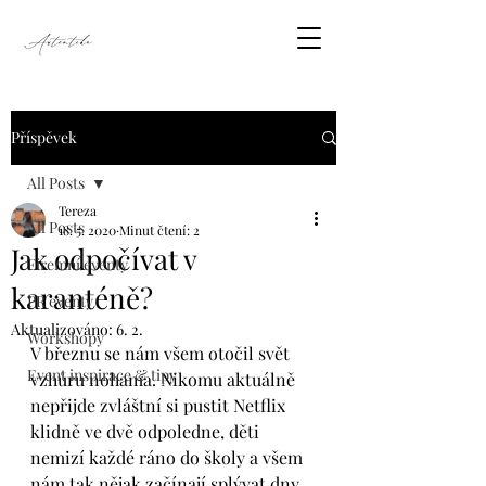
Příspěvek
All Posts
Tereza
All Posts
18. 5. 2020
Minut čtení: 2
Jak odpočívat v
Firemní eventy
karanténě?
PR eventy
Aktualizováno:
6. 2.
Workshopy
V březnu se nám všem otočil svět 
Event inspirace & tipy
vzhůru nohama. Nikomu aktuálně 
nepřijde zvláštní si pustit Netflix 
klidně ve dvě odpoledne, děti 
nemizí každé ráno do školy a všem 
nám tak nějak začínají splývat dny. 