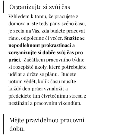
Organizujte si svůj čas 
Vzhledem k tomu, že pracujete z 
domova a jste tedy pány svého času, 
je zcela na Vás, zda budete pracovat 
ráno, odpoledne či večer. 
Snažte se 
nepodlehnout prokrastinaci a 
zorganizujte si dobře svůj čas pro 
práci
.  Začátkem pracovního týdne 
si rozepiště úkoly, které potřebujete 
udělat a držte se plánu.  Budete 
potom vědět, kolik času musíte 
každý den práci vynaložit a 
předejdete tím čtvrtečnímu stresu z 
nestíhání a pracovním víkendům.
Mějte pravidelnou pracovní 
dobu. 