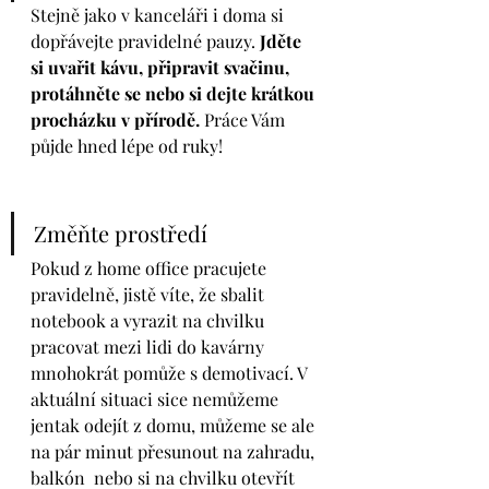
Stejně jako v kanceláři i doma si 
dopřávejte pravidelné pauzy. 
Jděte 
si uvařit kávu, připravit svačinu, 
protáhněte se nebo si dejte krátkou 
procházku v přírodě.
 Práce Vám 
půjde hned lépe od ruky!
Změňte prostředí 
Pokud z home office pracujete 
pravidelně, jistě víte, že sbalit 
notebook a vyrazit na chvilku 
pracovat mezi lidi do kavárny 
mnohokrát pomůže s demotivací. V 
aktuální situaci sice nemůžeme 
jentak odejít z domu, můžeme se ale 
na pár minut přesunout na zahradu, 
balkón  nebo si na chvilku otevřít 