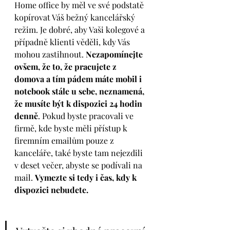
Home office by měl ve své podstatě 
kopírovat Váš bežný kancelářský 
režim. Je dobré, aby Vaši kolegové a  
případně klienti věděli, kdy Vás 
mohou zastihnout. 
Nezapomínejte 
ovšem, že to, že pracujete z 
domova a tím pádem máte mobil i 
notebook stále u sebe, neznamená, 
že musíte být k dispozici 24 hodin 
denně
. Pokud byste pracovali ve 
firmě, kde byste měli přístup k 
firemním emailům pouze z 
kanceláře, také byste tam nejezdili 
v deset večer, abyste se podívali na 
mail. 
Vymezte si tedy i čas, kdy k 
dispozici nebudete.