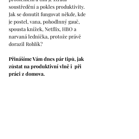
soustředění a pokles produktivity. 
Jak se donutit fungovat někde, kde 
je postel, vana, pohodlnný gauč, 
spousta knížek, Netflix, HBO a 
narvaná lednička, protože právě 
dorazil Rohlík? 
Přinášíme Vám dnes pár tipů, jak 
zůstat na produktivní vlně i  při 
práci z domova.