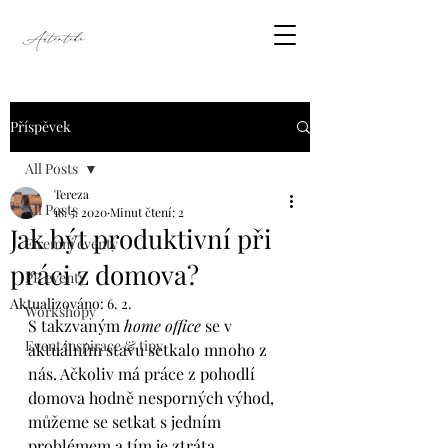
Příspěvek
All Posts
Tereza
All Posts
18. 5. 2020
Minut čtení: 2
Jak být produktivní při
Firemní eventy
práci z domova?
PR eventy
Aktualizováno:
6. 2.
Workshopy
S takzvaným 
home office 
se v 
Event inspirace & tipy
aktuálním stavu setkalo mnoho z 
nás. Ačkoliv má práce z pohodlí 
domova hodně nesporných výhod, 
můžeme se setkat s jedním 
problémem a tím je ztráta 