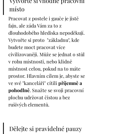
Vytvořte si vhodné pracovní 
místo 
Pracovat z postele i gauče je jistě 
fajn, ale záda Vám za to z 
dlouhodobého hlediska nepoděkují. 
Vytvořte si proto  "základnu", kde 
budete moct pracovat více 
civilizovaněji. Může se jednat o stůl 
v rohu místnosti, nebo klidně 
místnost celou, pokud na to máte 
prostor. Hlavním cílem je, abyste se 
ve své "kanceláři" cítili 
příjemně a 
pohodlně
. Snažte se svoji pracovní 
plochu udržovat čistou a bez 
rušivých elementů. 
Dělejte si pravidelné pauzy