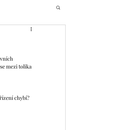
ovních 
se mezi tolika 
ízení chybí? 