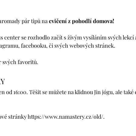
hromady pár tipů na 
cvičení z pohodlí domova! 
s center se rozhodlo začít s živým vysíláním svých lekcí a
tagramu, facebooku, či svých webových stránek.
 svých favoritů.
Y 
n od 16:00. Těšit se můžete na klidnou Jin jógu, ale také
ové stránky https://www.namastery.cz/old/.