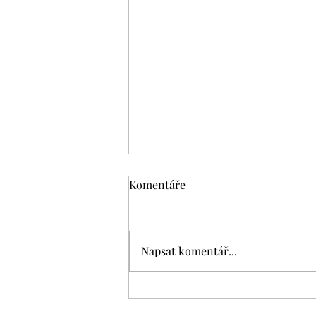
Komentáře
Napsat komentář...
Podzimní restart týmu: tipy
na aktivity, které spojují a baví