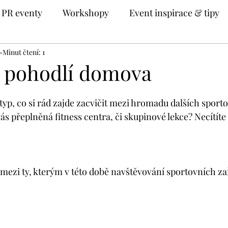
PR eventy
Workshopy
Event inspirace & tipy
0
Minut čtení: 1
z pohodlí domova
 typ, co si rád zajde zacvičit mezi hromadu dalších sport
s přeplněná fitness centra, či skupinové lekce? Necítíte 
mezi ty, kterým v této době navštěvování sportovních zař