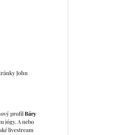
stránky John 
ový profil 
Báry 
m jógy. A nebo 
aké livestream 