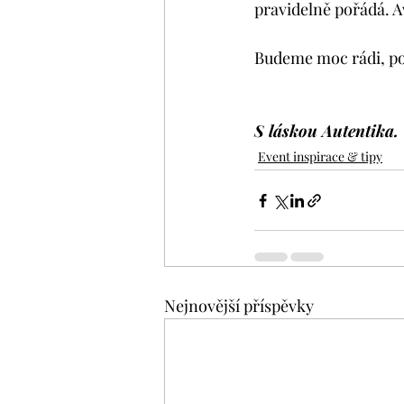
pravidelně pořádá. A
Budeme moc rádi, pok
S láskou Autentika. 
Event inspirace & tipy
Nejnovější příspěvky