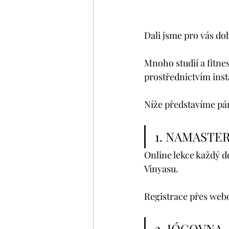
Dali jsme pro vás do
Mnoho studií a fitnes
prostřednictvím ins
Níže představíme pár
1. NAMASTER
Online lekce každý de
Vinyasu.
Registrace přes web
2. JÓGOVNA