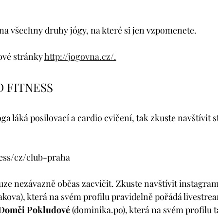
 na všechny druhy jógy, na které si jen vzpomenete.
vé stránky 
http://jogovna.cz/.
D FITNESS
ga láká posilovací a cardio cvičení, tak zkuste navštívit 
ness/cz/club-praha
uze nezávazně občas zacvičit. Zkuste navštívit instagram
akova), která na svém profilu pravidelně pořádá livestrea
Domči Pokludové
 (dominika.po), která na svém profilu t