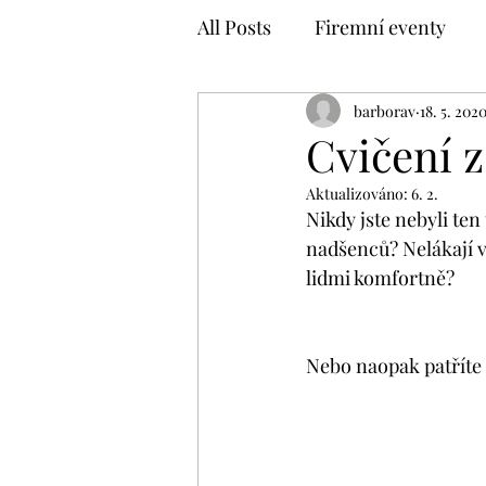
All Posts
Firemní eventy
barborav
18. 5. 202
Cvičení 
Aktualizováno:
6. 2.
Nikdy jste nebyli ten
nadšenců? Nelákají vá
lidmi komfortně?
Nebo naopak patříte 